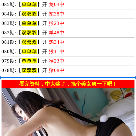
085期:【
单单单
】开:
龙03中
084期:【
双双双
】开:
蛇38中
083期:【
单单单
】开:
猴23中
082期:【
双双双
】开:
羊48中
081期:【
双双双
】开:
鸡34中
080期:【
单单单
】开:
猴11中
079期:【
单单单
】开:
猴23中
078期:【
双双双
】开:
猪08中
看完资料，中大奖了，搞个美女爽一下吧！