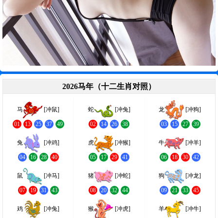
2026马年（十二生肖对照）
马
[冲鼠]
蛇
[冲兔]
龙
[冲狗]
01
13
25
37
49
02
14
26
38
03
15
27
39
兔
[冲鸡]
虎
[冲猴]
牛
[冲羊]
04
16
28
40
05
17
29
41
06
18
30
42
鼠
[冲马]
猪
[冲蛇]
狗
[冲龙]
07
19
31
43
08
20
32
44
09
21
33
45
鸡
[冲兔]
猴
[冲虎]
羊
[冲牛]