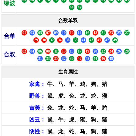
05
06
11
16
17
21
22
27
28
32
33
38
39
43
绿波
44
49
合数单双
01
03
05
07
09
10
12
14
16
18
21
23
25
27
合单
29
30
32
34
36
38
41
43
45
47
49
02
04
06
08
11
13
15
17
19
20
22
24
26
28
合双
31
33
35
37
39
40
42
44
46
48
生肖属性
家禽：
牛、马、羊、鸡、狗、猪
野兽：
鼠、虎、兔、龙、蛇、猴
吉美：
兔、龙、蛇、马、羊、鸡
凶丑：
鼠、牛、虎、猴、狗、猪
阴性：
鼠、龙、蛇、马、狗、猪