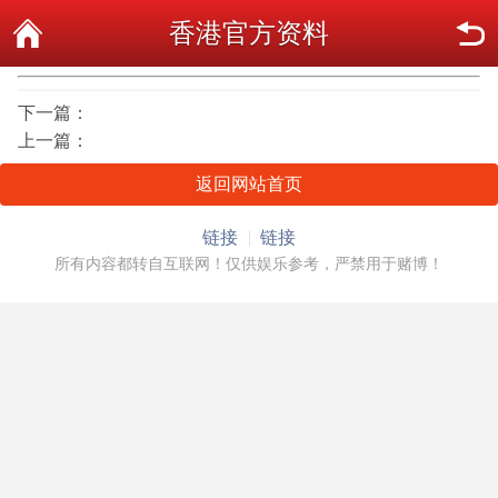
香港官方资料
下一篇：
上一篇：
返回网站首页
链接
链接
所有内容都转自互联网！仅供娱乐参考，严禁用于赌博！