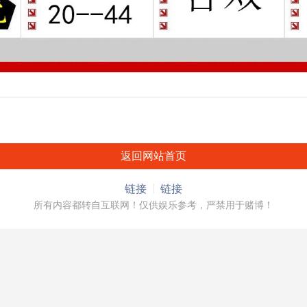
返回网站首页
链接
链接
所有内容都转自互联网！仅供娱乐参考，严禁用于赌博！