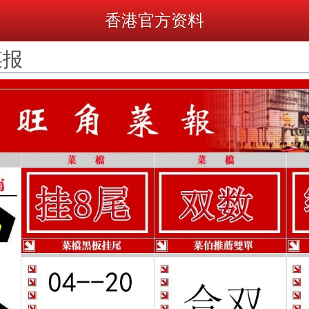
香港官方资料
菜报