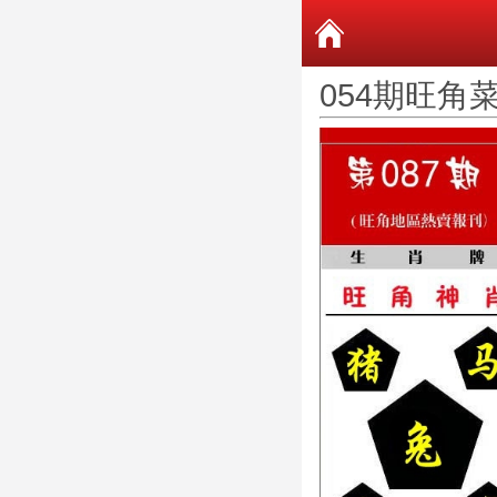
054期旺角