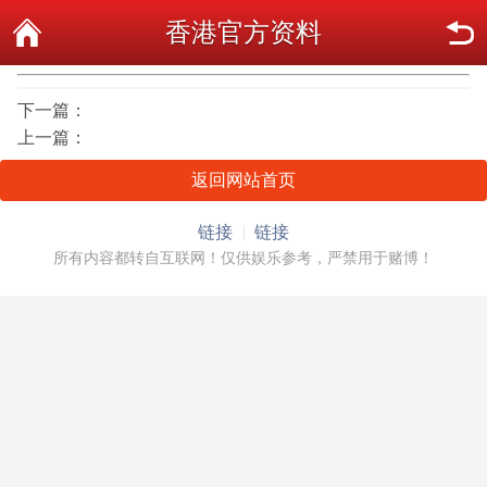
香港官方资料
下一篇：
上一篇：
返回网站首页
链接
链接
所有内容都转自互联网！仅供娱乐参考，严禁用于赌博！