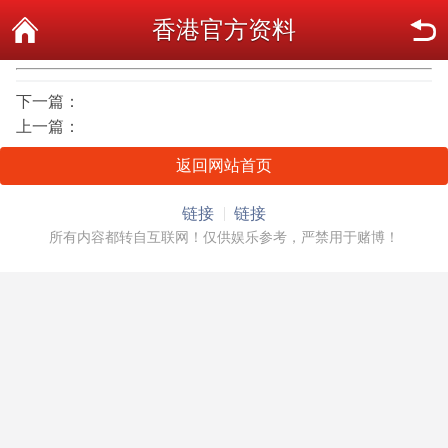
香港官方资料
下一篇：
上一篇：
返回网站首页
链接
链接
所有内容都转自互联网！仅供娱乐参考，严禁用于赌博！