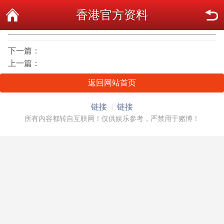
香港官方资料
下一篇：
上一篇：
返回网站首页
链接
链接
所有内容都转自互联网！仅供娱乐参考，严禁用于赌博！