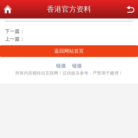
香港官方资料
下一篇：
上一篇：
返回网站首页
链接
链接
所有内容都转自互联网！仅供娱乐参考，严禁用于赌博！