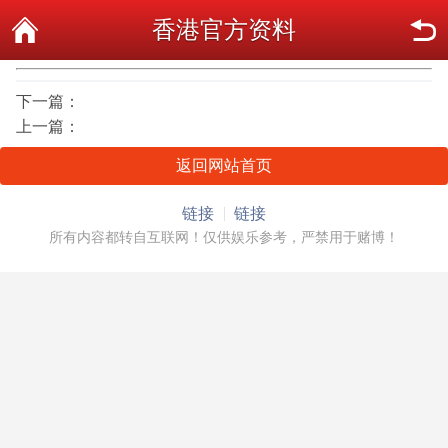
香港官方资料
下一篇：
上一篇：
返回网站首页
链接
链接
所有内容都转自互联网！仅供娱乐参考，严禁用于赌博！