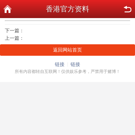
香港官方资料
下一篇：
上一篇：
返回网站首页
链接
链接
所有内容都转自互联网！仅供娱乐参考，严禁用于赌博！