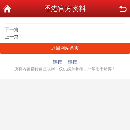
香港官方资料
下一篇：
上一篇：
返回网站首页
链接
链接
所有内容都转自互联网！仅供娱乐参考，严禁用于赌博！