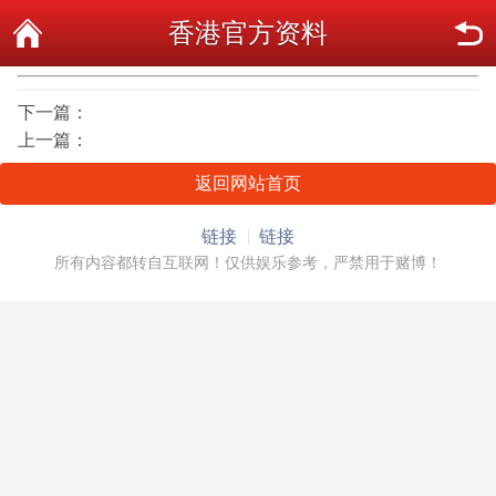
香港官方资料
下一篇：
上一篇：
返回网站首页
链接
链接
所有内容都转自互联网！仅供娱乐参考，严禁用于赌博！