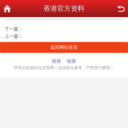
香港官方资料
下一篇：
上一篇：
返回网站首页
链接
链接
所有内容都转自互联网！仅供娱乐参考，严禁用于赌博！