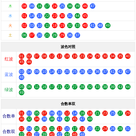
木
08
09
16
17
24
25
38
39
46
47
水
01
14
15
22
23
30
31
44
45
火
02
03
10
11
18
19
32
33
40
41
48
49
土
06
07
20
21
28
29
36
37
波色对照
01
02
07
08
12
13
18
19
23
24
29
30
34
35
40
红波
45
46
03
04
09
10
14
15
20
25
26
31
36
37
41
42
47
蓝波
48
05
06
11
16
17
21
22
27
28
32
33
38
39
43
44
绿波
49
合数单双
01
03
05
07
09
10
12
14
16
18
21
23
25
27
29
合数单
30
32
34
36
38
41
43
45
47
49
02
04
06
08
11
13
15
17
19
20
22
24
26
28
31
合数双
33
35
37
39
40
42
44
46
48