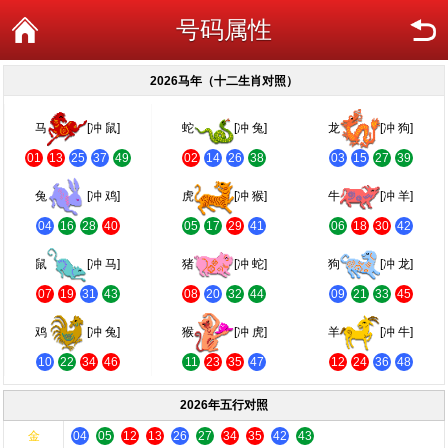
号码属性
2026马年（十二生肖对照）
马
[冲 鼠]
蛇
[冲 兔]
龙
[冲 狗]
01
13
25
37
49
02
14
26
38
03
15
27
39
兔
[冲 鸡]
虎
[冲 猴]
牛
[冲 羊]
04
16
28
40
05
17
29
41
06
18
30
42
鼠
[冲 马]
猪
[冲 蛇]
狗
[冲 龙]
07
19
31
43
08
20
32
44
09
21
33
45
鸡
[冲 兔]
猴
[冲 虎]
羊
[冲 牛]
10
22
34
46
11
23
35
47
12
24
36
48
2026年五行对照
金
04
05
12
13
26
27
34
35
42
43