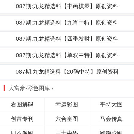
087
期:九龙精选料【书画棋琴】原创资料
087
期:九龙精选料【九肖中特】原创资料
087
期:九龙精选料【四季发财】原创资料
087
期:九龙精选料【单双中特】原创资料
087
期:九龙精选料【20码中特】原创资料
大富豪-彩色图库
看图解码
幸运彩图
平特大图
创富专刊
六合皇图
马会传真
四不像图
三十中码
跑狗彩图