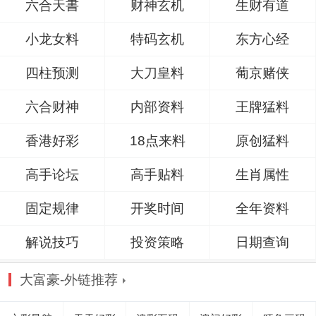
六合天書
财神玄机
生财有道
小龙女料
特码玄机
东方心经
四柱预测
大刀皇料
葡京赌侠
六合财神
内部资料
王牌猛料
香港好彩
18点来料
原创猛料
高手论坛
高手贴料
生肖属性
固定规律
开奖时间
全年资料
解说技巧
投资策略
日期查询
大富豪-外链推荐