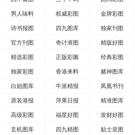
男人味料
权威彩图
金牌彩图
诗书报图
四九图库
独家刊图
官方刊图
奇计准图
精版好图
精选彩图
正版彩圖
经典彩图
独家彩图
香港来料
赌神图库
白姐图库
牛派精报
凤凰书刊
原装港报
萍果日报
精准图库
高级彩图
福星好图
发财好图
玄机图库
四九精图
贴士皇图