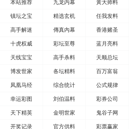
本站推荐
九龙内幕
黃大师料
镇坛之宝
精选玄机
任我发料
高手解迷
傳真內幕
香港赌圣
十虎权威
彩坛至尊
蓝月亮料
天线宝宝
高手杀料
天顺总坛
博发世家
各坛精料
百万富翁
凤凰马经
综合统计
公式规律
幸运彩图
刘伯温料
彩券公司
天下精英
金明世家
鬼谷子网
开奖记录
官方供料
彩票赢家