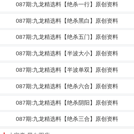
087
期:九龙精选料【绝杀一行】原创资料
087
期:九龙精选料【绝杀黑白】原创资料
087
期:九龙精选料【绝杀五门】原创资料
087
期:九龙精选料【半波大小】原创资料
087
期:九龙精选料【半波单双】原创资料
087
期:九龙精选料【绝杀六合】原创资料
087
期:九龙精选料【绝杀阴阳】原创资料
087
期:九龙精选料【绝杀三合】原创资料