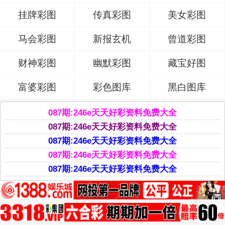
挂牌彩图
传真彩图
美女彩图
马会彩图
新报玄机
曾道彩图
财神彩图
幽默彩图
藏宝好图
富婆彩图
彩色图库
黑白图库
087
期:246e天天好彩资料免费大全
087
期:246e天天好彩资料免费大全
087
期:246e天天好彩资料免费大全
087
期:246e天天好彩资料免费大全
087
期:246e天天好彩资料免费大全