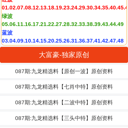
01.02.07.08.12.13.18.19.23.24.29.30.34.35.40.45.
绿波
05.06.11.16.17.21.22.27.28.32.33.38.39.43.44.49
蓝波
03.04.09.10.14.15.20.25.26.31.36.37.41.42.47.48
大富豪-独家原创
087
期:九龙精选料【原创一波】原创资料
087
期:九龙精选料【七肖中特】原创资料
087
期:九龙精选料【二波中特】原创资料
087
期:九龙精选料【三头中特】原创资料